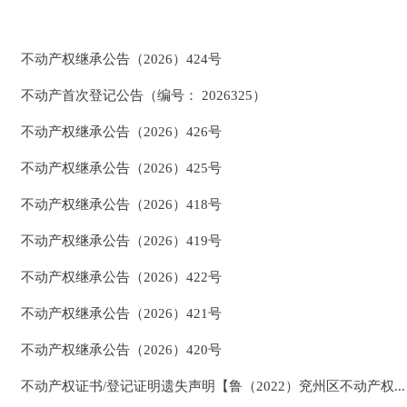
不动产权继承公告（2026）424号
不动产首次登记公告（编号： 2026325）
不动产权继承公告（2026）426号
不动产权继承公告（2026）425号
不动产权继承公告（2026）418号
不动产权继承公告（2026）419号
不动产权继承公告（2026）422号
不动产权继承公告（2026）421号
不动产权继承公告（2026）420号
不动产权证书/登记证明遗失声明【鲁（2022）兖州区不动产权...