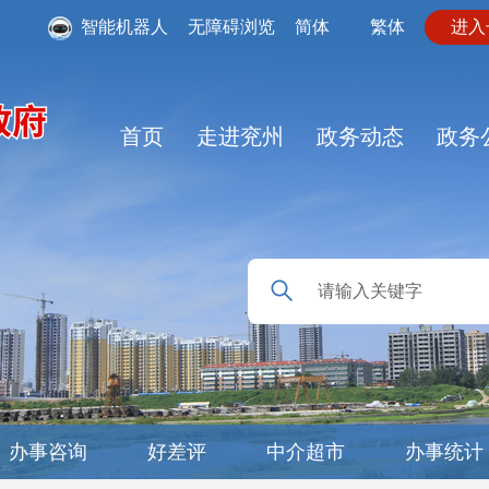
智能机器人
无障碍浏览
简体
繁体
进入
首页
走进兖州
政务动态
政务
办事咨询
好差评
中介超市
办事统计