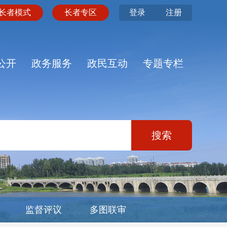
长者模式
长者专区
登录
注册
公开
政务服务
政民互动
专题专栏
搜索
监督评议
多图联审