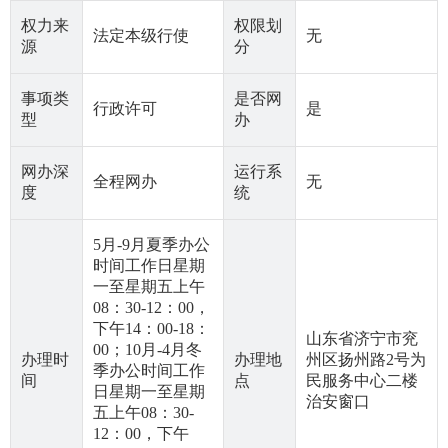
权力来
权限划
法定本级行使
无
源
分
事项类
是否网
行政许可
是
型
办
网办深
运行系
全程网办
无
度
统
5月-9月夏季办公
时间工作日星期
一至星期五上午
08：30-12：00，
下午14：00-18：
山东省济宁市兖
00；10月-4月冬
办理时
办理地
州区扬州路2号为
季办公时间工作
间
点
民服务中心二楼
日星期一至星期
治安窗口
五上午08：30-
12：00，下午