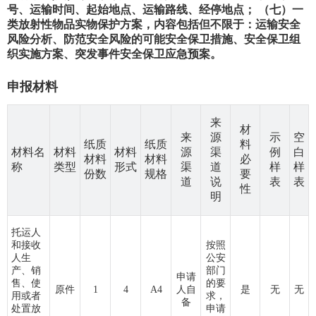
号、运输时间、起始地点、运输路线、经停地点； （七）一
类放射性物品实物保护方案，内容包括但不限于：运输安全
风险分析、防范安全风险的可能安全保卫措施、安全保卫组
织实施方案、突发事件安全保卫应急预案。
申报材料
来
材
来
源
示
空
纸质
纸质
料
材料名
材料
材料
源
渠
例
白
材料
材料
必
称
类型
形式
渠
道
样
样
份数
规格
要
道
说
表
表
性
明
托运人
和接收
按照
人生
公安
产、销
部门
申请
售、使
的要
原件
1
4
A4
人自
是
无
无
用或者
求，
备
处置放
申请