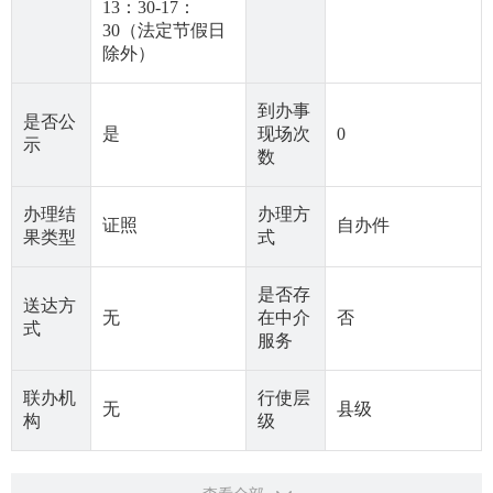
13：30-17：
30（法定节假日
除外）
到办事
是否公
是
现场次
0
示
数
办理结
办理方
证照
自办件
果类型
式
是否存
送达方
无
在中介
否
式
服务
联办机
行使层
无
县级
构
级