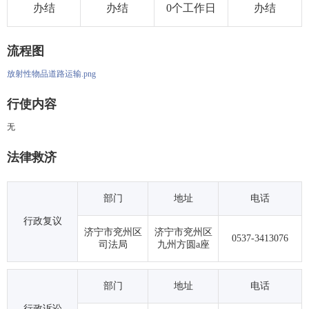
办结
办结
0个工作日
办结
流程图
放射性物品道路运输.png
行使内容
无
法律救济
部门
地址
电话
行政复议
济宁市兖州区
济宁市兖州区
0537-3413076
司法局
九州方圆a座
部门
地址
电话
行政诉讼