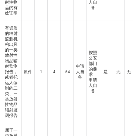
射性物
人自
品的有
备
效证明
有资质
的辐射
监测机
构出具
的一类
按照
放射性
公安
物品辐
部门
射监测
申请
的要
报告，
原件
1
4
A4
人自
是
无
无
求，
或者托
备
申请
运人编
人自
制的二
备
类、三
类放射
性物品
辐射监
测报告
属于一
类放射