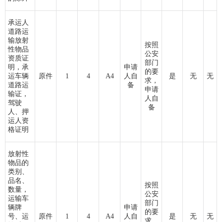
承运人
道路运
输放射
按照
性物品
公安
资质证
部门
明，承
申请
的要
运车辆
原件
1
4
A4
人自
是
无
无
求，
道路运
备
申请
输证，
人自
驾驶
备
人、押
运人资
格证明
放射性
物品的
类别、
品名、
按照
数量，
公安
运输车
部门
辆牌
申请
的要
号、运
原件
1
4
A4
人自
是
无
无
求，