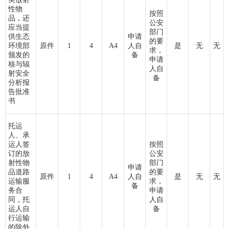
性物
按照
品，还
公安
应当提
部门
供生态
申请
的要
环境部
原件
1
4
A4
人自
是
无
无
求，
颁发的
备
申请
核与辐
人自
射安全
备
分析报
告批准
书
托运
人、承
运人签
按照
订的放
公安
射性物
部门
申请
品道路
的要
原件
1
4
A4
人自
是
无
无
运输服
求，
备
务合
申请
同，托
人自
运人自
备
行运输
的除外