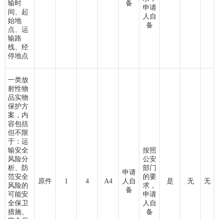
输时
备
申请
间、起
人自
始地
备
点、运
输路
线、经
停地点
一类放
射性物
品实物
保护方
案，内
容包括
但不限
于：运
输安全
按照
风险分
公安
析、防
部门
申请
范安全
的要
原件
1
4
A4
人自
是
无
无
风险的
求，
备
可能安
申请
全保卫
人自
措施、
备