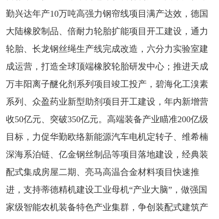
勤兴达年产10万吨高强力钢帘线项目满产达效，德国
大陆橡胶制品、倍耐力轮胎扩能项目开工建设，通力
轮胎、长龙钢丝绳生产线完成改造，六分力实验室建
成运营，打造全球顶端橡胶轮胎研发中心；推进天成
万丰阳离子醚化剂系列项目竣工投产，碧海化工溴素
系列、众盈药业新型助剂项目开工建设，年内新增营
收50亿元、突破350亿元。高端装备产业瞄准200亿级
目标，力促华勤欧络新能源汽车电机定转子、维希楠
深海系泊链、亿金钢丝制品等项目落地建设，经典装
配式集成房屋二期、亮马高温合金材料项目快速推
进，支持蒂德精机建设工业母机“产业大脑”，做强国
家级智能农机装备特色产业集群，争创装配式建筑产